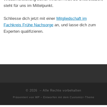
steht für uns im Mittelpunkt.
Schliesse dich jetzt mit einer
Mitgliedschaft im
Fachkreis Frühe Nachsorge
an, und lasse dich zum
Experten qualifizieren.
© 2026
– Alle Rechte vorbehalten
Präsentiert von
WP
– Entworfen mit dem
Customizr-Theme